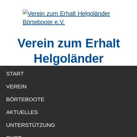
Zur
Skip
Zur
Zur
Hauptnavigation
to
Hauptsidebar
Fußzeile
springen
main
springen
springen
Verein
content
zum
Verein zum Erhalt
Erhalt
Helgoländer
Börteboote
Helgoländer
e.V.
Börteboote e.V.
START
VEREIN
BÖRTEBOOTE
AKTUELLES
UNTERSTÜTZUNG
ADRESSE
FOOTER