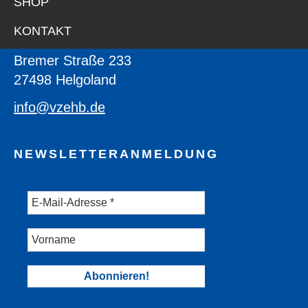
SHOP
Verein zum Erhalt Helgoländer Börteboote
KONTAKT
e.V.
Bremer Straße 233
27498 Helgoland
info@vzehb.de
NEWSLETTERANMELDUNG