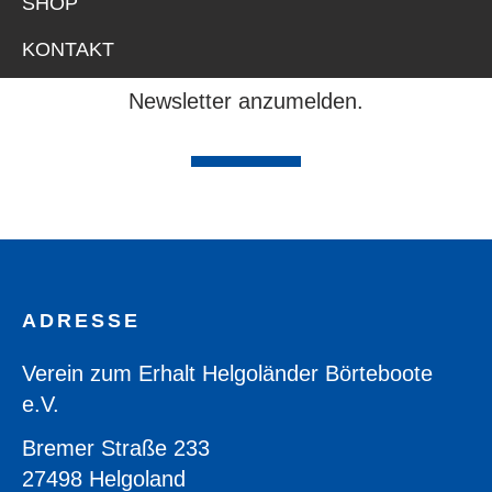
SHOP
geplanten Veranstaltungen zu sehen, mehr
über unsere legendäre Berlin-Fahrt zu
KONTAKT
erfahren und um Euch zu unserem
Newsletter anzumelden.
ADRESSE
FOOTER
Verein zum Erhalt Helgoländer Börteboote
e.V.
Bremer Straße 233
27498 Helgoland