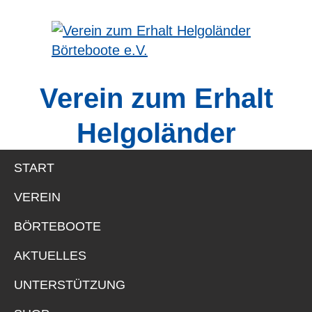
Zur
Skip
Zur
Zur
Hauptnavigation
to
Hauptsidebar
Fußzeile
springen
main
springen
springen
Verein
content
zum
Verein zum Erhalt
Erhalt
Helgoländer
Börteboote
Helgoländer
e.V.
Börteboote e.V.
START
VEREIN
BÖRTEBOOTE
AKTUELLES
AKTUELLES
Bitte klickt auf die Schaltflächen unter diesem
UNTERSTÜTZUNG
Punkt, um die aktuellen Termine unserer